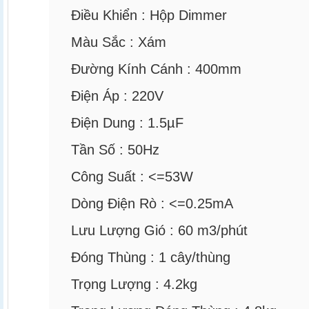
Điều Khiển :
Hộp Dimmer
Màu Sắc :
Xám
Đường Kính Cánh :
400mm
Điện Áp :
220V
Điện Dung :
1.5µF
Tần Số :
50Hz
Công Suất :
<=53W
Dòng Điện Rò :
<=0.25mA
Lưu Lượng Gió :
60
m3/phút
Đóng Thùng :
1
cây/thùng
Trọng Lượng :
4.2kg