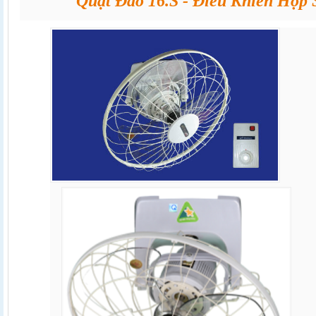
Quạt Đảo 16.S - Điều Khiển Hộp 