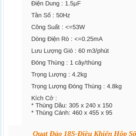
Điện Dung :
1.5µF
Tần Số :
50Hz
Công Suất :
<=53W
Dòng Điện Rò :
<=0.25mA
Lưu Lượng Gió :
60
m3/phút
Đóng Thùng :
1
cây/thùng
Trọng Lượng :
4.2kg
Trọng Lượng Đóng Thùng :
4.8kg
Kích Cở :
* Thùng Dầu:
305 x 240 x 150
* Thùng Cánh:
460 x 455 x 95
Quạt Đảo 18S-Điều Khiển Hộp S