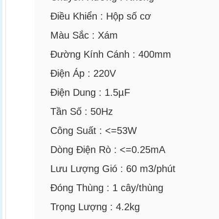
Điều Khiển :
Hộp số cơ
Màu Sắc :
Xám
Đường Kính Cánh :
400mm
Điện Áp :
220V
Điện Dung :
1.5µF
Tần Số :
50Hz
Công Suất :
<=53W
Dòng Điện Rò :
<=0.25mA
Lưu Lượng Gió :
60
m3/phút
Đóng Thùng :
1
cây/thùng
Trọng Lượng :
4.2kg