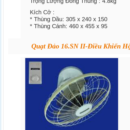
Trọng Lượng Đóng Thùng :
4.8kg
Kích Cở :
* Thùng Dầu:
305 x 240 x 150
* Thùng Cánh:
460 x 455 x 95
Quạt Đảo 16.SN II-Điều Khiển H