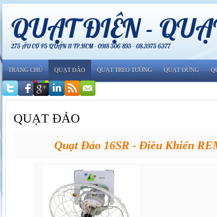
QUẠT ĐIỆN - QU
275 ÂU CƠ P5 QUẬN 11 TP.HCM - 0918 306 893 - 08.3975 6377
TRANG CHỦ
QUẠT ĐẢO
QUẠT TREO TƯỜNG
QUẠT ĐỨNG
Q
QUẠT ĐẢO
Quạt Đảo 16SR - Điều Khiển R