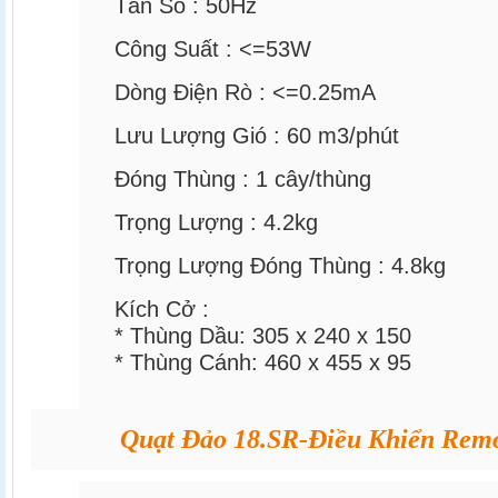
Tần Số :
50Hz
Công Suất :
<=53W
Dòng Điện Rò :
<=0.25mA
Lưu Lượng Gió :
60
m3/phút
Đóng Thùng :
1
cây/thùng
Trọng Lượng :
4.2kg
Trọng Lượng Đóng Thùng :
4.8kg
Kích Cở :
* Thùng Dầu:
305 x 240 x 150
* Thùng Cánh:
460 x 455 x 95
Quạt Đảo 18.SR-Điều Khiển Rem